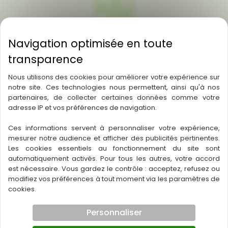
Étude et devis détaillé
Nous vous remettons une proposition chiffrée gratuite et
transparente, incluant des équipements performants
Nous utilisons des cookies pour améliorer votre expérience sur
pour optimiser votre consommation énergétique.
notre site. Ces technologies nous permettent, ainsi qu'à nos
partenaires, de collecter certaines données comme votre
adresse IP et vos préférences de navigation.
Ces informations servent à personnaliser votre expérience,
mesurer notre audience et afficher des publicités pertinentes.
Les cookies essentiels au fonctionnement du site sont
Exécution des travaux
automatiquement activés. Pour tous les autres, votre accord
est nécessaire. Vous gardez le contrôle : acceptez, refusez ou
Qu’il s’agisse d’une installation de chaudière, d’un
modifiez vos préférences à tout moment via les paramètres de
cookies.
désembouage ou d’un dépannage, nous intervenons
avec précision selon les normes de sécurité.
Personnaliser