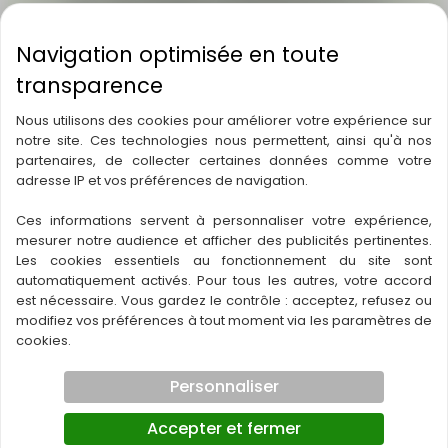
vidéo, pour localiser précisément la fuite sans
endommager vos supports.
Nous utilisons des cookies pour améliorer votre expérience sur
notre site. Ces technologies nous permettent, ainsi qu'à nos
Diagnostic et proposition de devis
partenaires, de collecter certaines données comme votre
adresse IP et vos préférences de navigation.
Nous vous présentons un rapport clair de nos
Ces informations servent à personnaliser votre expérience,
constatations et vous soumettons un devis détaillé et
mesurer notre audience et afficher des publicités pertinentes.
gratuit pour les réparations requises.
Les cookies essentiels au fonctionnement du site sont
automatiquement activés. Pour tous les autres, votre accord
est nécessaire. Vous gardez le contrôle : acceptez, refusez ou
modifiez vos préférences à tout moment via les paramètres de
cookies.
Personnaliser
Réparation ciblée de la
canalisation
Accepter et fermer